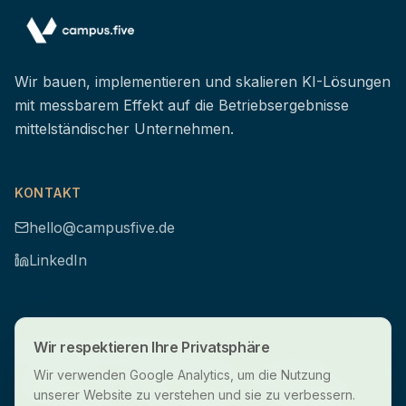
Wir bauen, implementieren und skalieren KI-Lösungen
mit messbarem Effekt auf die Betriebsergebnisse
mittelständischer Unternehmen.
KONTAKT
hello@campusfive.de
LinkedIn
Wir respektieren Ihre Privatsphäre
SICHERHEIT & DATENSCHUTZ
DSGVO
Gehostet auf
Made in
Wir verwenden Google Analytics, um die Nutzung
konform
EU-Servern
Germany
unserer Website zu verstehen und sie zu verbessern.