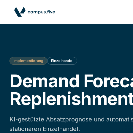
Implementierung
Einzelhandel
Demand Foreca
Replenishmen
KI-gestützte Absatzprognose und automati
stationären Einzelhandel.